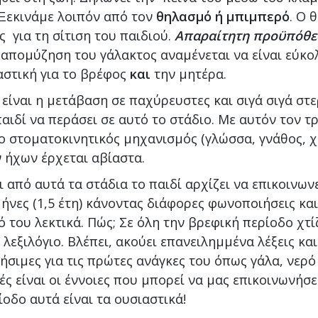
 Ξεκινάμε λοιπόν από τον
θηλασμό ή μπιμπερό
. Ο 
 για τη σίτιση του παιδιού.
Απαραίτητη προϋπόθε
απομύζηση του γάλακτος αναμένεται να είναι εύκολ
αστική για το βρέφος
και
την μητέρα.
είναι η μετάβαση σε παχύρευστες και σιγά σιγά στε
αιδί να περάσει σε αυτό το στάδιο. Με αυτόν τον τ
 στοματοκινητικός μηχανισμός (γλώσσα, γνάθος, χε
 ήχων έρχεται αβίαστα.
 από αυτά τα στάδια το παιδί αρχίζει να επικοινωνε
ήνες (1,5 έτη) κάνοντας διάφορες φωνοποιήσεις και
ό του λεκτικά. Πώς; Σε όλη την βρεφική περίοδο χτί
 λεξιλόγιο. Βλέπει, ακούει επανειλημμένα λέξεις και
ήσιμες για τις πρώτες ανάγκες του όπως γάλα, νερό 
ές είναι οι έννοιες που μπορεί να μας επικοινωνήσει
ίοδο αυτά είναι τα ουσιαστικά!