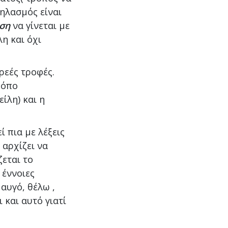
θηλασμός είναι
ση
να γίνεται με
η και όχι
ρεές τροφές.
ρόπο
ίλη) και η
ί πια με λέξεις
 αρχίζει να
ζεται το
 έννοιες
αυγό, θέλω ,
 και αυτό γιατί