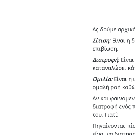
Ας δούμε αρχικ
Σίτιση
:
Είναι η 
επιβίωση.
Διατροφή
: Είνα
καταναλώσει κάπ
Ομιλία:
Είναι η
ομαλή ροή καθώ
Αν και φαινομεν
διατροφή ενός π
του. Γιατί;
Πηγαίνοντας πί
είναι να διατηρ