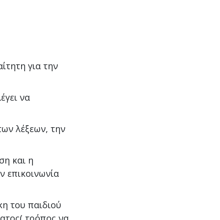
ίτητη για την
έγει να
των λέξεων, την
ση και η
ην επικοινωνία
κη του παιδιού
ματος( τρόπος να