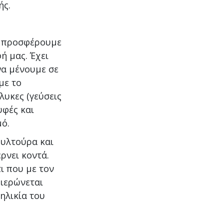
ής.
α προσφέρουμε
ή μας. Έχει
α μένουμε σε
με το
λυκες (γεύσεις
υφές και
ό.
ουλτούρα και
ρνει κοντά.
ι που με τον
φιερώνεται
ηλικία του