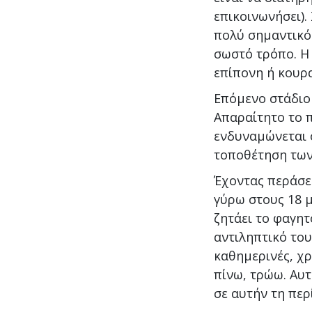
επικοινωνήσει).
πολύ σημαντικός
σωστό τρόπο. Η 
επίπονη ή κουρ
Επόμενο στάδιο 
Απαραίτητο το π
ενδυναμώνεται ο
τοποθέτηση των
Έχοντας περάσει
γύρω στους 18 μ
ζητάει το φαγητ
αντιληπτικό του
καθημερινές, χρ
πίνω, τρώω. Αυτ
σε αυτήν τη περ