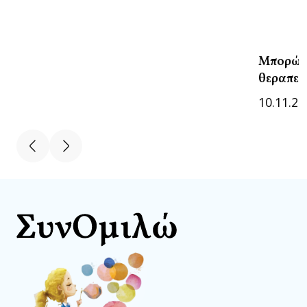
Μπορώ ν
θεραπείε
10.11.20